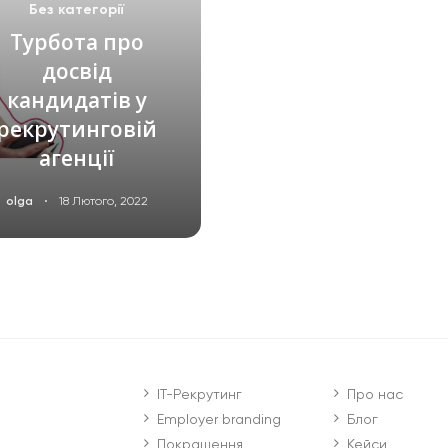
Без категорії
Турбота про
досвід
кандидатів у
рекрутинговій
агенції
·
olga
18 Лютого, 2022
ЧИТАТИ ДАЛІ
IT-Рекрутинг
Про нас
Employer branding
Блог
Покращення
Кейси