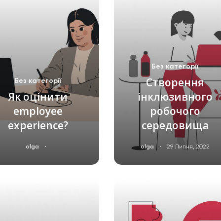
Без категорії
Створення
Без категорії
Як оцінити
інклюзивного
employee
робочого
experience?
середовища
·
·
olga
olga
29 Липня, 2022
ЧИТАТИ ДАЛІ
ЧИТАТИ ДАЛІ