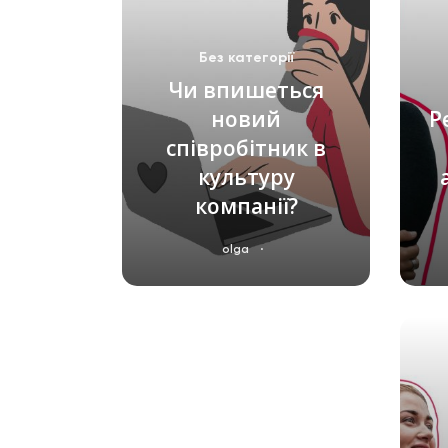
Без категорії
Чи впишеться
новий
Р
співробітник в
культуру
компанії?
·
olga
ЧИТАТИ ДАЛІ