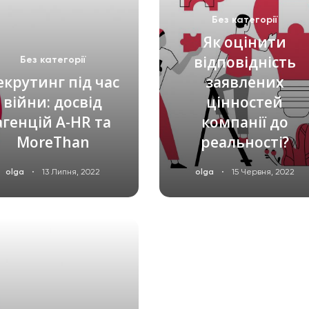
Без категорії
Як оцінити
відповідність
Без категорії
екрутинг під час
заявлених
війни: досвід
цінностей
агенцій A-HR та
компанії до
MoreThan
реальності?
·
·
olga
13 Липня, 2022
olga
15 Червня, 2022
ЧИТАТИ ДАЛІ
ЧИТАТИ ДАЛІ