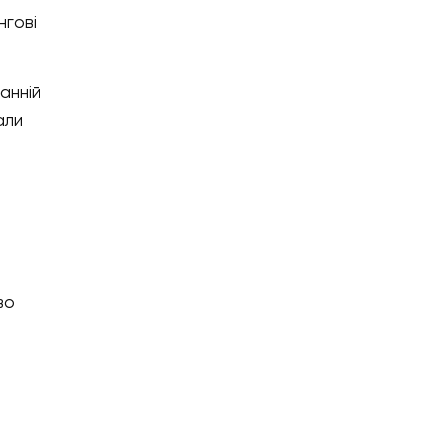
нгові
анній
али
во