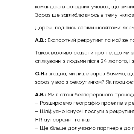
командою в складних умовах, що змінил
Зараз ще заглиблюємось в тему інклюз
Доречі, поділись своїми інсайтами: як з
А.В.:
Експортний рекрутинг та майже т
Також важливо сказати про те, що ми зі
спілкуванні з людьми після 24 лютого, 
О.Н.:
згодна, ми лише зараз бачимо, що 
зараз у вас з рекрутингом? Як працює
А.В.:
Ми в стані безперервного трансф
– Розширюємо географію проектів з ре
– Шліфуємо існуючі послуги з рекрутин
HR аутсорсинг та інші.
– Ще більше долучаємо партнерів до п