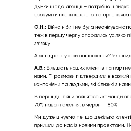
думки щодо агенції – потрібно швидко
зрозуміти плани кожного та організуват
О.Н.:
Війна ніби і не була неочікуваніс
теж в першу чергу старались усіляко п
зв’язку.
А як відреагували ваші клієнти? Як шв
А.В.:
Більшість наших клієнтів та партн
нами. Ті розмови підтвердили в важкий
компаніями та людьми, які близькі з нами
В перші дні війни зайнятість команди вп
70% навантаження, в червні – 80%
Ми дуже цінуємо те, що декілька клієнт
прийшли до нас із новими проектами. Н