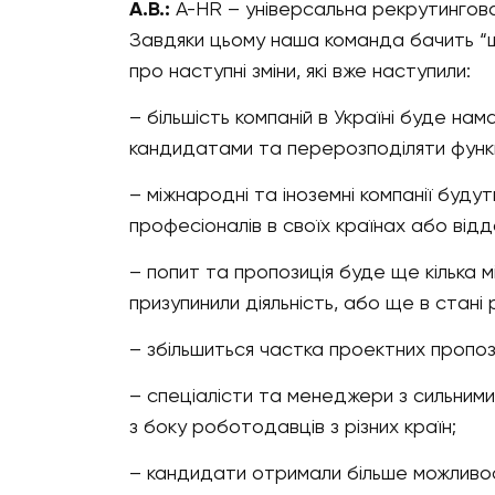
А.В.:
A-HR – універсальна рекрутингова 
Завдяки цьому наша команда бачить “ш
про наступні зміни, які вже наступили:
– більшість компаній в Україні буде на
кандидатами та перерозподіляти функц
– міжнародні та іноземні компанії буду
професіоналів в своїх країнах або від
– попит та пропозиція буде ще кілька 
призупинили діяльність, або ще в стані
– збільшиться частка проектних пропоз
– спеціалісти та менеджери з сильними
з боку роботодавців з різних країн;
– кандидати отримали більше можливос