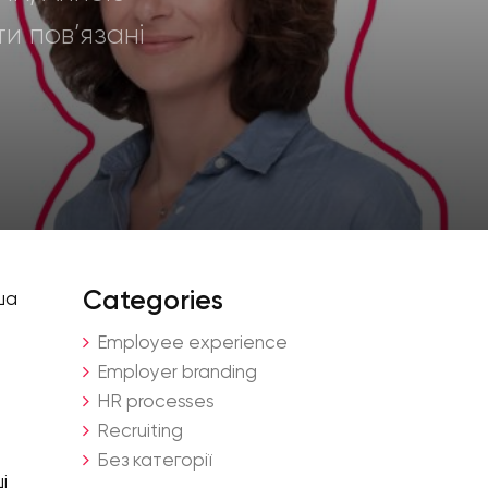
и пов’язані
Categories
ша
Employee experience
Employer branding
HR processes
Recruiting
Без категорії
і