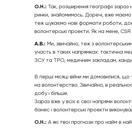
О.Н.:
Так, розширення географії зараз 
ринки, знайомимось. Доречі, вже маємо 
теж шукаємо нові формати роботи, дослі
волонтерські проекти. Як на мене, CSR 
А.В.:
Ми, звичайно, теж з волонтерськи
участь в таких напрямках: тактична ме
ЗСУ та ТРО, медичним закладам, канд
В перші місяці війни ми домовилися, щ
на волонтерство. Звичайно, в реально
добу і більше.
Зараз вже у всіх є свої напрями волонт
бізнес і волонтерські проекти виконув
О.Н.:
А які твої прогнози про найм в най