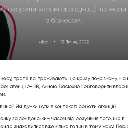
обговорили власні складнощі та інсайт
з бізнесом.
·
olga
13 Липня, 2022
ізнесу, проте всі проживають цю кризу по-різному. На
der агенції A-HR, Анною Васюхно і обговорили власні
сом.
війна? Які думки були в контексті роботи агенції?
ранку за лондонським часом від розуміння того, що в
команда знаходилися вже кілька годин в тому жаху. Перш