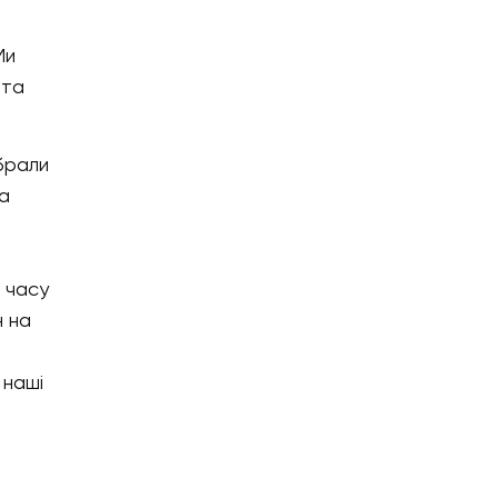
Ми
 та
брали
га
о часу
н на
 наші