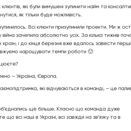
клієнтів, які були вимушені зупинити найм та консалти
нутися, як тільки буде можливість.
зупинилось. Всі клієнти призупинили проекти. Ми ж ост
у війна зачепила абсолютно усіх. За кілька тижнів поч
х країн, і до кінця березня вже вдалось завести перші
овжуємо нарощувати темпи роботи 🙂
ацюєте?
ено – Україна, Європа.
заємопідтримка, які відчуваються в команді, – це пали
об’єднались ще більше. Класно що команда дуже
 що всі наші в Україні, всі завжди на зв’язку та в