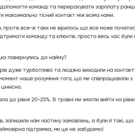
 допомогти команді та перерахувати зарплату раніш
и максимально тісний контакт між всіма нами.
тю, проте все-ж таки не вірилось що все може початис
ідтримати команду та клієнтів, просто весь час були 
идко повернулись до найму?
ерів дуже турботливо та людяно виходили на контакт
 момент наше розуміння того, що ми співпрацювали з
 ціннісно.
ала до рівня 20-25%. В травні ми змогли вийти на ріве
ів, залишили нам частину замовлень, а були й такі, що
еймовірна підтримка, ми це не забудемо!