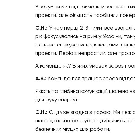
Зрозуміли ми і підтримали морально тих 
проекти, але більшість пообіцяли повер
О.Н.:
У нас перші 2-3 тижні все взагалі 
рік фокусувались на ринку України, том
активно спілкуватись з клієнтами з інши
проекти. Період непростий, але прод
А команда як? В яких умовах зараз пр
А.В.:
Команда вся працює зараз віддал
Якість та глибина комунікації, шалена в
для руху вперед.
О.Н.:
О, дуже згодна з тобою. Ми теж 
відповідально реагує: не дивлячись на те
безпечних місцях для роботи.