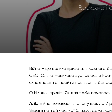
Васюхно і 
Війна – це велика криза для кожного б
СЕО, Ольга Новикова зустрілась з Foun
складнощі та інсайти пов’язані з бізне
О.Н.:
Ань, привіт. Як для тебе почалась 
А.В.:
Війна почалася зі стану шоку о 7 
Україні на той час мої близькі, друзі, 