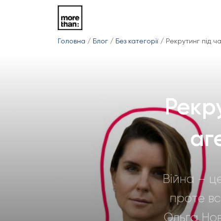
Головна
/
Блог
/
Без категорії
/
Рекрутинг під ча
Рекру
аг
Війна – ц
проте вс
Ольга Нов