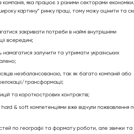
компанія, яка працює з різними секторами економіки
ироку картину” ринку праці, тому можу оцінити та с
магатися закривати потреби в наймі внутрішніми
ії всередині;
ть намагатися залучити та утримати українських
далено;
місяців незбалансованою, так як багато компаній або
 релокації/трансформації;
ицій та короткострових контрактів;
 hard & soft компетенціями вже відчули пожвавлення 
тей по географії та формату роботи, але звички та