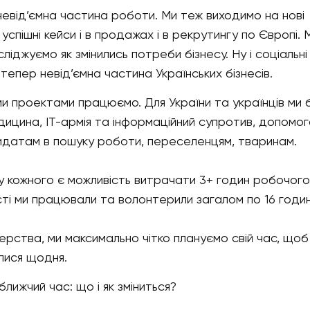
невід’ємна частина роботи. Ми теж виходимо на нові
успішні кейси і в продажах і в рекрутингу по Європі. 
джуємо як змінились потреби бізнесу. Ну і соціальні
тепер невід’ємна частина Українських бізнесів.
ми проектами працюємо. Для України та українців ми 
дицина, IT-армія та інформаційний супротив, допомо
идатам в пошуку роботи, переселенцям, тваринам.
о у кожного є можливість витрачати 3+ годин робочог
сті ми працювали та волонтерили загалом по 16 годи
ерства, ми максимально чітко плануємо свій час, щоб
алися щодня.
ближчий час: що і як зміниться?