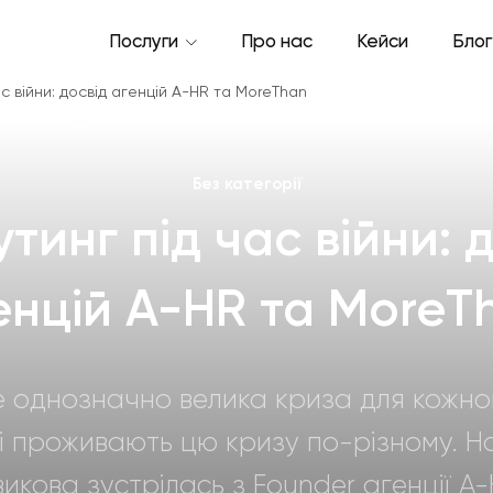
Послуги
Про нас
Кейси
Блог
с війни: досвід агенцій A-HR та MoreThan
Без категорії
тинг під час війни: 
енцій A-HR та MoreT
е однозначно велика криза для кожног
і проживають цю кризу по-різному. 
икова зустрілась з Founder агенції A