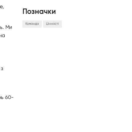
е,
Позначки
Команда
Цінності
ь. Ми
на
 з
нь 60-