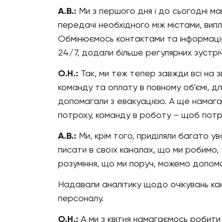
А.В.:
Ми з першого дня і до сьогодні м
передачі необхідного між містами, вип
Обмінюємось контактами та інформаціє
24/7, додали більше регулярних зустрі
О.Н.:
Так, ми теж тепер завжди всі на 
команду та оплату в повному об’ємі, д
допомагали з евакуацією. А ще намагали
потроху, команду в роботу – щоб потро
А.В.:
Ми, крім того, приділяли багато ув
писати в своїх каналах, що ми робимо, 
розуміння, що ми поруч, можемо допом
Надавали аналітику щодо очікувань кан
персоналу.
О.Н.:
А ми з квітня намагаємось робити