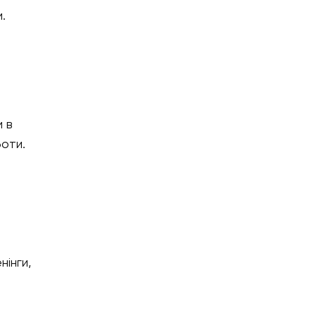
.
и в
боти.
нінги,