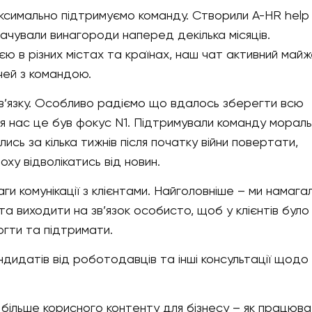
аксимально підтримуємо команду. Створили A-HR help
лачували винагороди наперед декілька місяців.
ю в різних містах та країнах, наш чат активний май
чей з командою.
зв’язку. Особливо радіємо що вдалось зберегти всю
ля нас це був фокус N1. Підтримували команду мораль
сь за кілька тижнів після початку війни повертати,
ху відволікатись від новин.
аги комунікації з клієнтами. Найголовніше – ми намага
та виходити на зв’язок особисто, щоб у клієнтів було
огти та підтримати.
дидатів від роботодавців та інші консультації щодо
 більше корисного контенту для бізнесу – як працюва