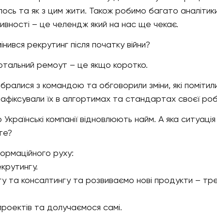
ось та як з цим жити. Також робимо багато аналітики
ивності – це челендж який на нас ще чекає.
мінився рекрутинг після початку війни?
отальний ремоут – це якщо коротко.
бралися з командою та обговорили зміни, які помітил
і зафіксували їх в алгортимах та стандартах своєї ро
Українські компанії відновлюють найм. А яка ситуація
те?
ормаційного руху:
крутингу.
гу та консалтингу та розвиваємо нові продукти – тре
роектів та долучаємося самі.