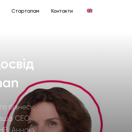
Стартапам
Контакти
досвід
han
о бізнесу,
Наша СЕО,
-HR, Анною