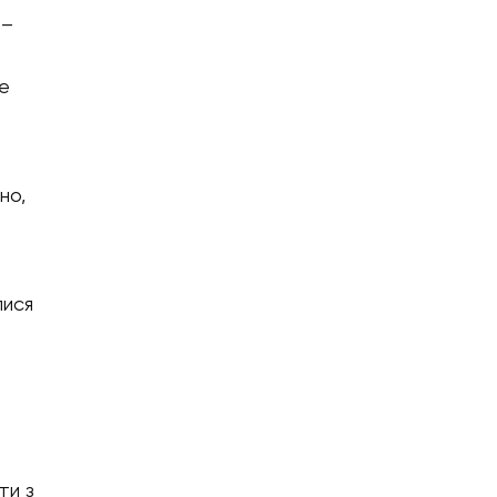
 –
же
но,
лися
ти з